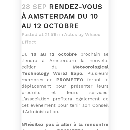
28 SEP
RENDEZ-VOUS
À AMSTERDAM DU 10
AU 12 OCTOBRE
Posted at 21:51h
in
Actus
by
Whaou
Effect
Du
10 au 12 octobre
prochain se
tiendra à Amsterdam la nouvelle
édition du
Meteorological
Technology World Expo
. Plusieurs
membres de
PROMETEO
feront le
déplacement pour présenter leurs
produits et leurs services.
L’association profitera également de
cet événement pour tenir son Conseil
d’Administration.
N’hésitez pas à aller à la rencontre