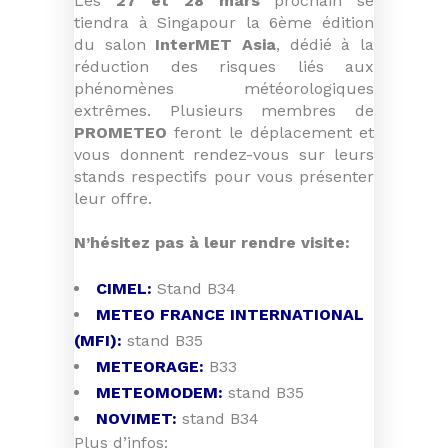
Les
27 et 28 mars
prochain se
tiendra à Singapour la 6ème édition
du salon
InterMET Asia
, dédié à la
réduction des risques liés aux
phénomènes météorologiques
extrêmes. Plusieurs membres de
PROMETEO
feront le déplacement et
vous donnent rendez-vous sur leurs
stands respectifs pour vous présenter
leur offre.
N’hésitez pas à leur rendre visite:
CIMEL:
Stand B34
METEO FRANCE INTERNATIONAL
(MFI):
stand B35
METEORAGE:
B33
METEOMODEM:
stand B35
NOVIMET:
stand B34
Plus d’infos: