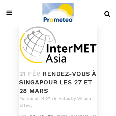
21 FÉV
RENDEZ-VOUS À
SINGAPOUR LES 27 ET
28 MARS
Posted at 14:27h
in
Actus
by
Whaou
Effect